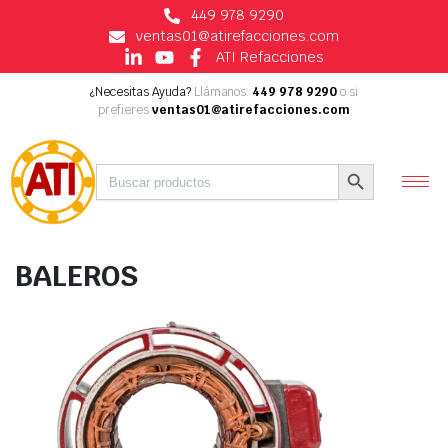
449 978 9290
ventas01@atirefacciones.com
ATI Refacciones
¿Necesitas Ayuda?
Llámanos:
449 978 9290
o si
prefieres
ventas01@atirefacciones.com
Buscar:
Botón de búsqueda
BALEROS