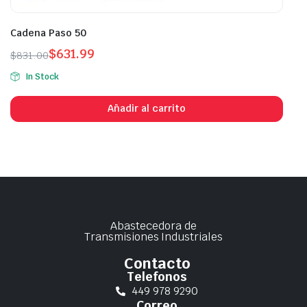
Cadena Paso 50
$
631.99
$
831.00
In Stock
Añadir al carrito
Abastecedora de
Transmisiones Industriales
Contacto
Telefonos
449 978 9290
Correo