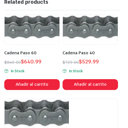
Related products
Cadena Paso 60
Cadena Paso 40
$
640.99
$
529.99
$
840.00
$
729.00
In Stock
In Stock
Añadir al carrito
Añadir al carrito