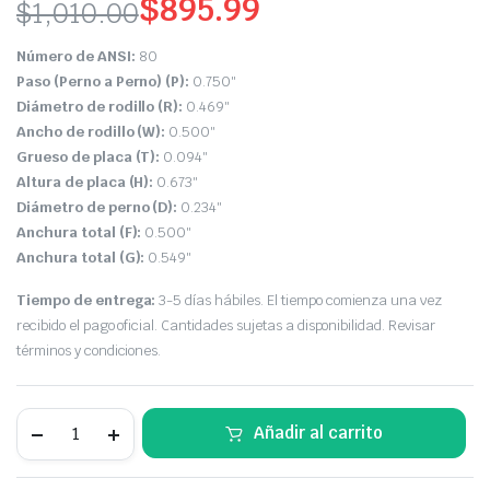
$
895.99
$
1,010.00
Número de ANSI:
80
Paso (Perno a Perno) (P):
0.750″
Diámetro de rodillo (R):
0.469″
Ancho de rodillo (W):
0.500″
Grueso de placa (T):
0.094″
Altura de placa (H):
0.673″
Diámetro de perno (D):
0.234″
Anchura total (F):
0.500″
Anchura total (G):
0.549″
Tiempo de entrega:
3-5 días hábiles. El tiempo comienza una vez
recibido el pago oficial. Cantidades sujetas a disponibilidad. Revisar
términos y condiciones.
Añadir al carrito