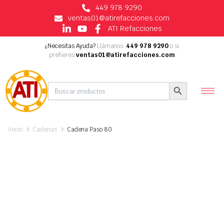
449 978 9290
ventas01@atirefacciones.com
ATI Refacciones
¿Necesitas Ayuda?
Llámanos:
449 978 9290
o si
prefieres
ventas01@atirefacciones.com
Buscar:
Botón de búsqueda
Inicio
Cadenas
Cadena Paso 80