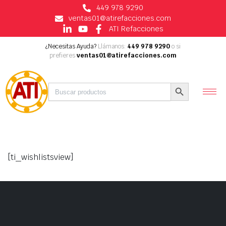
449 978 9290
ventas01@atirefacciones.com
ATI Refacciones
¿Necesitas Ayuda?
Llámanos:
449 978 9290
o si
prefieres
ventas01@atirefacciones.com
Buscar:
Botón de búsqueda
[ti_wishlistsview]