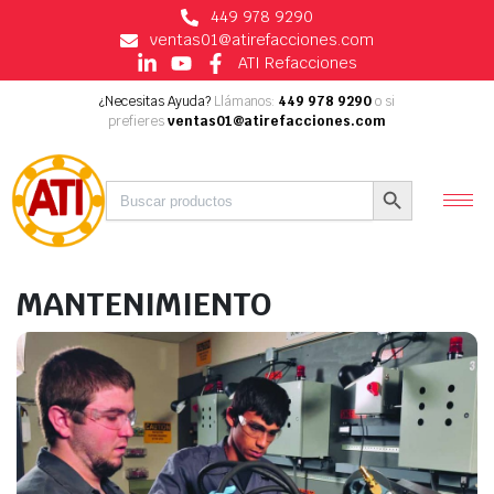
449 978 9290
ventas01@atirefacciones.com
ATI Refacciones
¿Necesitas Ayuda?
Llámanos:
449 978 9290
o si
prefieres
ventas01@atirefacciones.com
Buscar:
Botón de búsqueda
MANTENIMIENTO