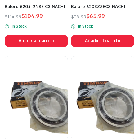
Balero 6204-2NSE C3 NACHI
Balero 6203ZZEC3 NACHI
$
104.99
$
65.99
$
114.99
$
75.99
In Stock
In Stock
Añadir al carrito
Añadir al carrito