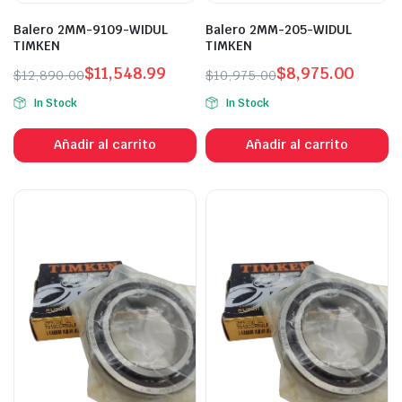
Balero 2MM-9109-WIDUL
Balero 2MM-205-WIDUL
TIMKEN
TIMKEN
$
11,548.99
$
8,975.00
$
12,890.00
$
10,975.00
In Stock
In Stock
Añadir al carrito
Añadir al carrito