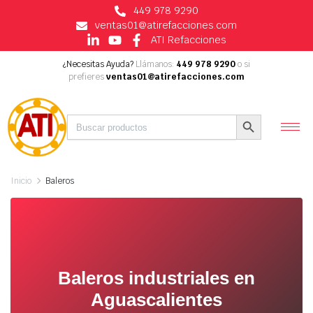
449 978 9290
ventas01@atirefacciones.com
ATI Refacciones
¿Necesitas Ayuda?
Llámanos:
449 978 9290
o si
prefieres
ventas01@atirefacciones.com
Buscar:
Botón de búsqueda
Inicio
Baleros
Baleros industriales en
Aguascalientes