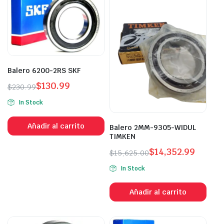
Balero 6200-2RS SKF
$
130.99
$
230.99
In Stock
Añadir al carrito
Balero 2MM-9305-WIDUL
TIMKEN
$
14,352.99
$
15,625.00
In Stock
Añadir al carrito