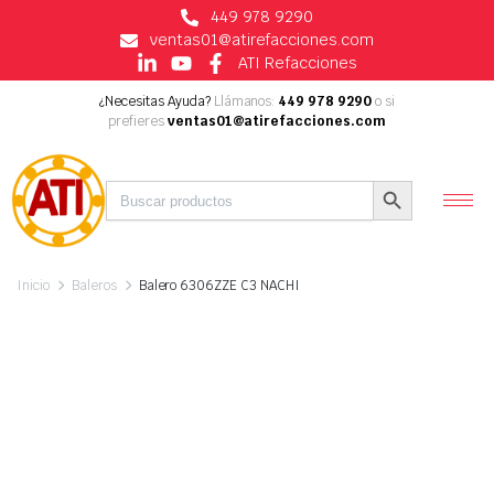
449 978 9290
ventas01@atirefacciones.com
ATI Refacciones
¿Necesitas Ayuda?
Llámanos:
449 978 9290
o si
prefieres
ventas01@atirefacciones.com
Buscar:
Botón de búsqueda
Inicio
Baleros
Balero 6306ZZE C3 NACHI