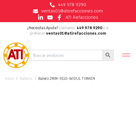
449 978 9290
ventas01@atirefacciones.com
ATI Refacciones
¿Necesitas Ayuda?
Llámanos:
449 978 9290
o si
prefieres
ventas01@atirefacciones.com
Buscar:
Botón de búsqueda
Inicio
Baleros
Balero 2MM-9110-WIDUL TIMKEN