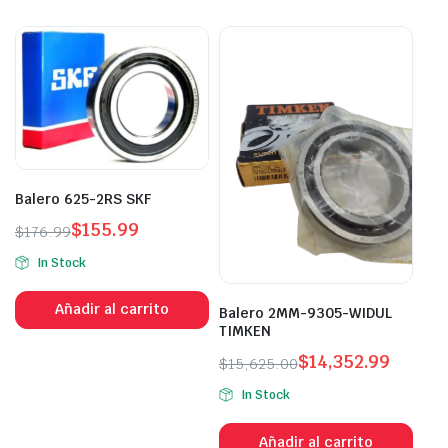
Balero 625-2RS SKF
$
155.99
$
176.99
In Stock
Añadir al carrito
Balero 2MM-9305-WIDUL
TIMKEN
$
14,352.99
$
15,625.00
In Stock
Añadir al carrito