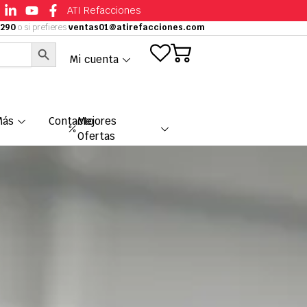
ATI Refacciones
9290
o si prefieres
ventas01@atirefacciones.com
Botón de búsqueda
Mi cuenta
Más
Contacto
Mejores
Ofertas