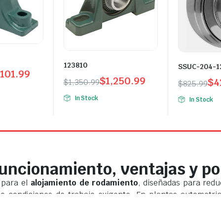
123810
SSUC-204-1
,101.99
$
1,250.99
$
4
$
1,350.99
$
825.99
In Stock
In Stock
ncionamiento, ventajas y por
 para el
alojamiento de rodamiento
, diseñadas para redu
o condiciones de trabajo exigente. En plantas automotric
aros de producción
y mantener operaciones estables, espe
idas importantes.