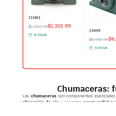
123811
$
1,201.99
$
1,350.99
23009
In Stock
$
6
$
6,965.99
In Stock
Chumaceras: fu
Las
chumaceras
son componentes esenciales
alineación de eje
y soportar
carga radial
baj
chumaceras confiables es clave para
evitar p
críticos y cada minuto detenido representa pérd