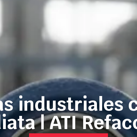
 industriales 
iata | ATI Refac