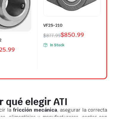
VF2S-210
$
850.99
$
877.99
2
In Stock
25.99
 qué elegir ATI
cir la
fricción mecánica
, asegurar la correcta
es, alimenticias y manufactureras, contar con
cialmente cuando los tiempos de respuesta son