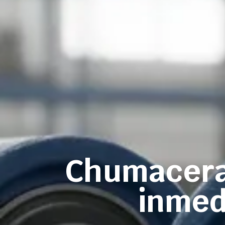
Chumaceras
inmed